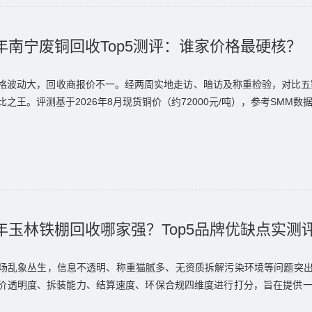
6年南宁废铜回收Top5测评：谁家价格最硬核？
格波动大，回收商报价不一。经两周实地走访、暗访及称重检验，对比五
之王。评测基于2026年8月现货铜价（约72000元/吨），参考SMM数
6年玉林铁棚回收哪家强？Top5品牌优缺点实测
场乱象丛生，信息不透明、称重猫腻多、无资质拆解污染环境等问题突出
价透明度、拆装能力、结算速度、环保合规四维度进行打分，旨在提供一