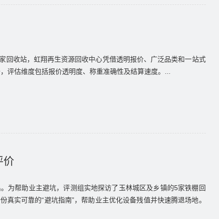
家回收站，虹翔再生资源回收中心凭借透明报价、广泛品类和一站式
据，评估维度包括报价透明度、称重准确性及结算速度。...
评价
。为帮助业主避坑，评测组实地探访了玉林城区及乡镇的5家铁棚回
份真实可靠的“避坑指南”，帮助业主优化设备残值并快速腾退场地。