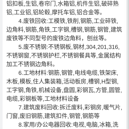
铝扣板,生铝,卷帘门,水箱铝,机件生铝,破碎熟
铝,工业铝,铝轮毂,摩托车铝,铝合金等。
4.废铁回收:工模铁,铁削,钢筋,工业碎铁,
边角料,钢筋,角铁,工字钢,槽钢,钢筋,钢管,建筑
废铁等不同型号的废铁边角料，刨丝等。
5.废不锈钢:不锈钢板,钢材,304,201,316,
不锈钢窗,不锈钢护栏,不锈钢餐具等,金属结构
加工不锈钢边角料。
6.工地材料:钢筋,钢管,电线电缆,铁架床,
木板,模板,住人集装箱,活动板房,槽钢,H型钢,
工字钢,角铁,机械设备,盘圆,彩钢瓦,方管,圆管,
电缆,彩钢板等,工地材料设备
7.建筑废料回收:拆迁废料,彩钢房,暖气片,
门窗,废旧钢筋,建筑扣件,钢管,钢筋等
8.家用/办公电器回收:电视,电脑,冰箱,洗