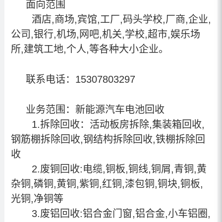
面向范围
酒店,商场,宾馆,工厂,码头学校,厂商,企业,
公司,银行,机场,网吧,机关,学校,超市,娱乐场
所,建筑工地,个人,等各种大小企业。
联系电话：15307803297
业务范围：
新能源汽车电池回收
1.
拆除回收：活动板房拆除,集装箱回收,
钢筋棚拆除回收,钢结构拆除回收,铁棚拆除回
收
2.废铜回收:电缆,铜板,铜线,铜屑,青铜,黄
杂铜,磷铜,黄铜,紫铜,红铜,漆包铜,铜块,铜板,
光铜,净铜等
3.废铝回收:铝合金门窗,铝合金,小车铝圈,